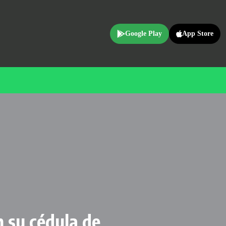
Google Play
App Store
n su cédula de