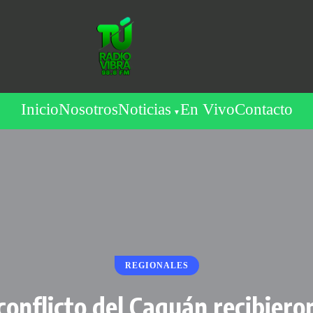
Inicio
Nosotros
Noticias
En Vivo
Contacto
REGIONALES
conflicto del Caguán recibiero