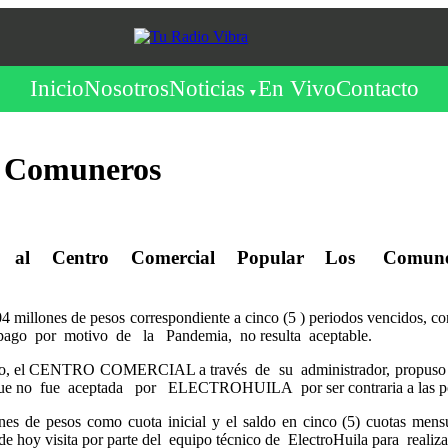
Inicio
Nosotros
Noticias
En Vivo
Contacto
s Comuneros
al Centro Comercial Popular Los Comuneros la E
604 millones de pesos correspondiente a cinco (5 ) periodos vencidos, 
o pago por motivo de la Pandemia, no resulta aceptable.
go, el CENTRO COMERCIAL a través de su administrador, propuso 
 que no fue aceptada por ELECTROHUILA por ser contraria a las polít
nes de pesos como cuota inicial y el saldo en cinco (5) cuotas 
de hoy visita por parte del equipo técnico de ElectroHuila para reali