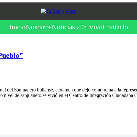
Inicio
Nosotros
Noticias
En Vivo
Contacto
Pueblo”
onal del Sanjuanero huilense, certamen que dejó como reina a la represen
o nivel de sanjuanero se vivió en el Centro de Integración Ciudadana