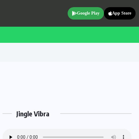
Google Play
App Store
Jingle Vibra