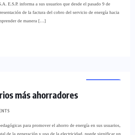
S.A. E.S.P. informa a sus usuarios que desde el pasado 9 de
resentación de la factura del cobro del servicio de energía hacia
comprender de manera […]
REGIONALES
arios más ahorradores
ENTS
pedagógicas para promover el ahorro de energía en sus usuarios,
al de la generación y uso de la electricidad, puede significar un