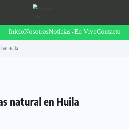
Inicio
Nosotros
Noticias
En Vivo
Contacto
l en Huila
as natural en Huila