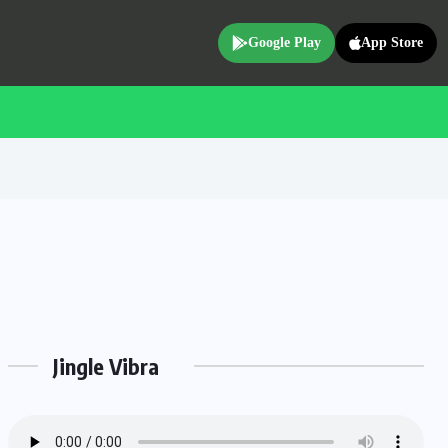
Google Play
App Store
Jingle Vibra