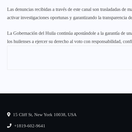
Las denuncias recibidas a través de este canal son trasladadas de ma
activar investigaciones oportunas y garantizando la transparencia d
La Gobernación del Huila continúa apostándole a la garantía de unas 
los huilenses a ejercer su derecho al voto con responsabilidad, conf
15 Cliff St, New York 10038, USA
+1819-602-9641