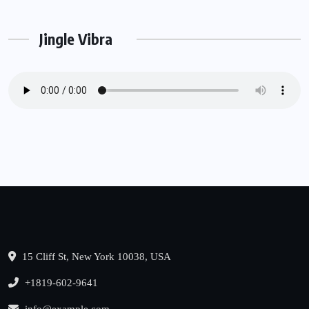
Jingle Vibra
15 Cliff St, New York 10038, USA
+1819-602-9641
info@example.com