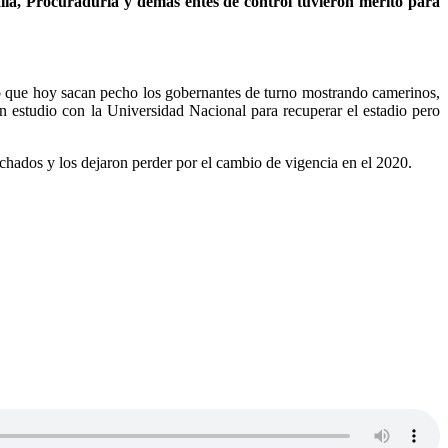
alía, Procuraduría y demás entes de control tuvieron mérito para
o que hoy sacan pecho los gobernantes de turno mostrando camerinos,
un estudio con la Universidad Nacional para recuperar el estadio pero
hados y los dejaron perder por el cambio de vigencia en el 2020.