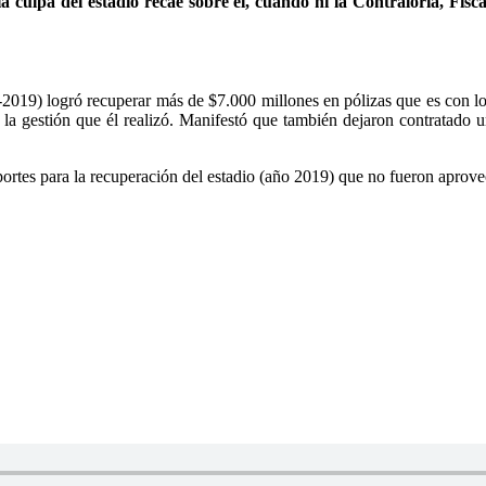
 culpa del estadio recae sobre él, cuando ni la Contraloría, Fisc
2019) logró recuperar más de $7.000 millones en pólizas que es con l
n la gestión que él realizó. Manifestó que también dejaron contratado 
tes para la recuperación del estadio (año 2019) que no fueron aprovec