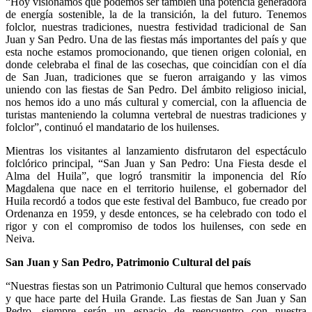
“Hoy visionamos que podemos ser también una potencia generadora
de energía sostenible, la de la transición, la del futuro. Tenemos
folclor, nuestras tradiciones, nuestra festividad tradicional de San
Juan y San Pedro. Una de las fiestas más importantes del país y que
esta noche estamos promocionando, que tienen origen colonial, en
donde celebraba el final de las cosechas, que coincidían con el día
de San Juan, tradiciones que se fueron arraigando y las vimos
uniendo con las fiestas de San Pedro. Del ámbito religioso inicial,
nos hemos ido a uno más cultural y comercial, con la afluencia de
turistas manteniendo la columna vertebral de nuestras tradiciones y
folclor”, continuó el mandatario de los huilenses.
Mientras los visitantes al lanzamiento disfrutaron del espectáculo
folclórico principal, “San Juan y San Pedro: Una Fiesta desde el
Alma del Huila”, que logró transmitir la imponencia del Río
Magdalena que nace en el territorio huilense, el gobernador del
Huila recordó a todos que este festival del Bambuco, fue creado por
Ordenanza en 1959, y desde entonces, se ha celebrado con todo el
rigor y con el compromiso de todos los huilenses, con sede en
Neiva.
San Juan y San Pedro, Patrimonio Cultural del país
“Nuestras fiestas son un Patrimonio Cultural que hemos conservado
y que hace parte del Huila Grande. Las fiestas de San Juan y San
Pedro, siempre serán un espacio de reencuentro con nuestra