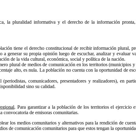
ica, la pluralidad informativa y el derecho de la información pronta,
ación tiene el derecho constitucional de recibir información plural, p
ho a generar su propia opinión luego de escuchar, analizar y evaluar v
ación de la vida cultural, económica, social y política de la nación.
úmero plural de medios de comunicación en los territorios (municipios 
rcentaje alto, es nula. La población no cuenta con la oportunidad de es
l (periodistas, comunicadores, presentadores y realizadores), en part
isponibilidad sino su calidad.
regional
. Para garantizar a la población de los territorios el ejercicio
la convocatoria de emisoras comunitarias.
plear los medios comunitarios y alternativos para la rendición de cuent
edios de comunicación comunitarios para que estos tengan la oportunidad