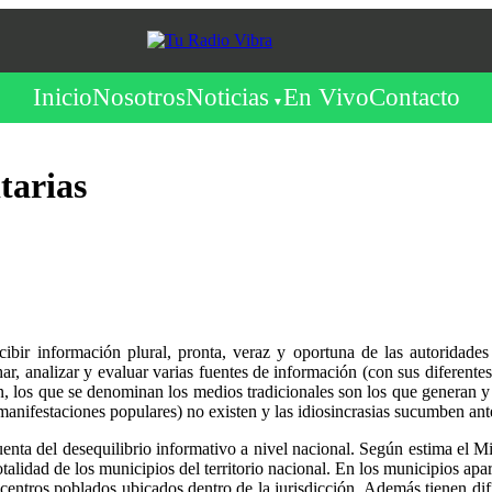
Inicio
Nosotros
Noticias
En Vivo
Contacto
tarias
ir información plural, pronta, veraz y oportuna de las autoridades y
r, analizar y evaluar varias fuentes de información (con sus diferentes 
 los que se denominan los medios tradicionales son los que generan y tr
(manifestaciones populares) no existen y las idiosincrasias sucumben ant
cuenta del desequilibrio informativo a nivel nacional. Según estima el 
otalidad de los municipios del territorio nacional. En los municipios a
 centros poblados ubicados dentro de la jurisdicción. Además tienen difi