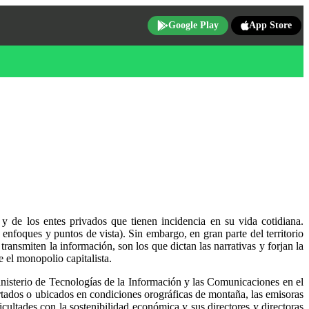
Google Play
App Store
 de los entes privados que tienen incidencia en su vida cotidiana.
enfoques y puntos de vista). Sin embargo, en gran parte del territorio
ansmiten la información, son los que dictan las narrativas y forjan la
e el monopolio capitalista.
Ministerio de Tecnologías de la Información y las Comunicaciones en el
partados o ubicados en condiciones orográficas de montaña, las emisoras
cultades con la sostenibilidad económica y sus directores y directoras