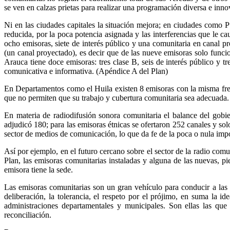
se ven en calzas prietas para realizar una programación diversa e inno
Ni en las ciudades capitales la situación mejora; en ciudades como P
reducida, por la poca potencia asignada y las interferencias que le c
ocho emisoras, siete de interés público y una comunitaria en canal p
(un canal proyectado), es decir que de las nueve emisoras solo funci
Arauca tiene doce emisoras: tres clase B, seis de interés público y tr
comunicativa e informativa. (Apéndice A del Plan)
En Departamentos como el Huila existen 8 emisoras con la misma frec
que no permiten que su trabajo y cubertura comunitaria sea adecuada.
En materia de radiodifusión sonora comunitaria el balance del gobi
adjudicó 180; para las emisoras étnicas se ofertaron 252 canales y sol
sector de medios de comunicación, lo que da fe de la poca o nula impo
Así por ejemplo, en el futuro cercano sobre el sector de la radio c
Plan, las emisoras comunitarias instaladas y alguna de las nuevas, p
emisora tiene la sede.
Las emisoras comunitarias son un gran vehículo para conducir a las p
deliberación, la tolerancia, el respeto por el prójimo, en suma la i
administraciones departamentales y municipales. Son ellas las que 
reconciliación.