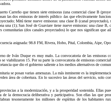
vadora.
uerto Carreño que tienen siete emisoras (una comercial clase B (proye
ausan las dos emisoras de interés público -las que efectivamente funcion
royectado; Mitú tiene nueve emisoras: una clase B (canal proyectado), s
ona una (1); San José de Guaviare tiene nueve emisoras: una clase B, ci
es comunitarias (dos canales proyectados) lo que nos significan que aún
uencia asignada: 98.8 FM, Rivera, Hobo, Pital, Colombia, Aipe, Opora
erno de Iván Duque es muy malo. La convocatoria de las emisoras com
o se viabilizaron 15. Por su parte la convocatoria de emisoras comercia
rtancia que dio el gobierno saliente a los medios alternativos de comun
omunitaria se posan varias amenazas. La más inminente es la implementa
ierden área de cobertura. En lo sucesivo las áreas del servicio, solo c
rovincias a la modernización, y a la prosperidad sostenida. Ellas puede
dea de la democracia deliberativa y participativa. Son ellas las que 
labran tesoneramente los millones de espíritus de los habitantes rur