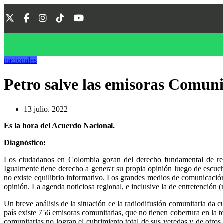
nacionales
Petro salve las emisoras Comuni
13 julio, 2022
Es la hora del Acuerdo Nacional.
Diagnóstico:
Los ciudadanos en Colombia gozan del derecho fundamental de recib
Igualmente tiene derecho a generar su propia opinión luego de escucha
no existe equilibrio informativo. Los grandes medios de comunicación,
opinión. La agenda noticiosa regional, e inclusive la de entretención 
Un breve análisis de la situación de la radiodifusión comunitaria da 
país existe 756 emisoras comunitarias, que no tienen cobertura en la t
comunitarias no logran el cubrimiento total de sus veredas y de otros