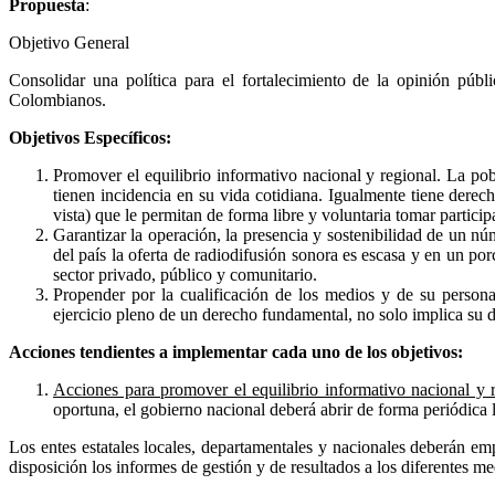
Propuesta
:
Objetivo General
Consolidar una política para el fortalecimiento de la opinión públ
Colombianos.
Objetivos Específicos:
Promover el equilibrio informativo nacional y regional. La pobl
tienen incidencia en su vida cotidiana. Igualmente tiene derec
vista) que le permitan de forma libre y voluntaria tomar particip
Garantizar la operación, la presencia y sostenibilidad de un n
del país la oferta de radiodifusión sonora es escasa y en un po
sector privado, público y comunitario.
Propender por la cualificación de los medios y de su persona
ejercicio pleno de un derecho fundamental, no solo implica su d
Acciones tendientes a implementar cada uno de los objetivos:
Acciones para promover el equilibrio informativo nacional y 
oportuna, el gobierno nacional deberá abrir de forma periódica 
Los entes estatales locales, departamentales y nacionales deberán em
disposición los informes de gestión y de resultados a los diferentes m